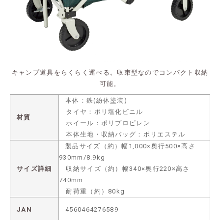
キャンプ道具をらくらく運べる。収束型なのでコンパクト収納
可能。
本体：鉄(紛体塗装)
タイヤ：ポリ塩化ビニル
材質
ホイール：ポリプロピレン
本体生地・収納バッグ：ポリエステル
製品サイズ（約）幅1,000×奥行500×高さ
930mm/8.9kg
サイズ詳細
収納サイズ（約）幅340×奥行220×高さ
740mm
耐荷重（約）80kg
JAN
4560464276589