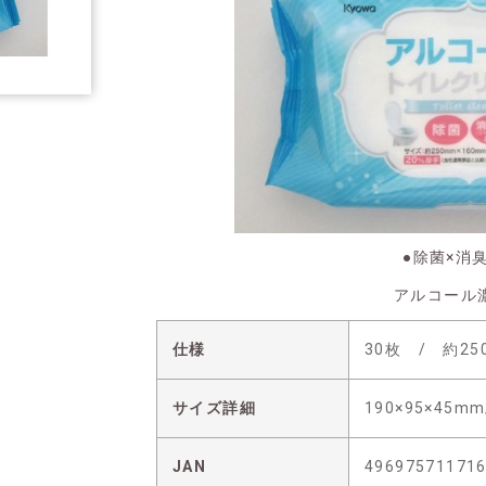
●除菌×消
アルコール
仕様
30枚 / 約25
サイズ詳細
190×95×45mm
JAN
49697571171