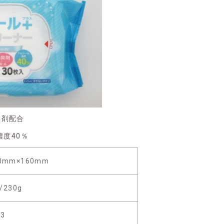
臭剤配合
濃度40％
0mm×160mm
/230g
63