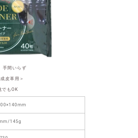
、手間いらず
合成皮革用＞
靴でもOK
00×140mm
0mm/145g