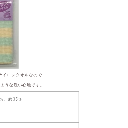
ナイロンタオルなので
のような洗い心地です。
％、綿35％
m