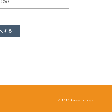
09263
入する
© 2026 Speranza Japan