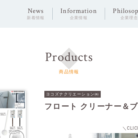
News
Information
Philoso
新着情報
企業情報
企業理
Products
商品情報
ヨコズナクリエーション㈱
フロート クリーナー＆
＼CLI