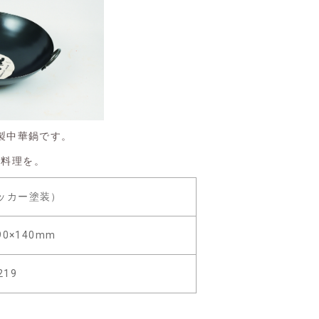
製中華鍋です。
華料理を。
ッカー塗装）
90×140mm
219