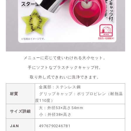
メニューに応じて使いわけれる大小セット。
手にソフトなプラスチックキャップ付。
取り外し式できれいに洗浄できます。
金属部：ステンレス鋼
材質
グリップキャップ：ポリプロピレン（耐熱温
度110度）
大：外径53×高さ54mm
サイズ詳細
小：外径38×高さ
JAN
4976790246781