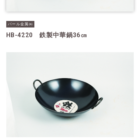
パール金属㈱
HB-4220 鉄製中華鍋36㎝