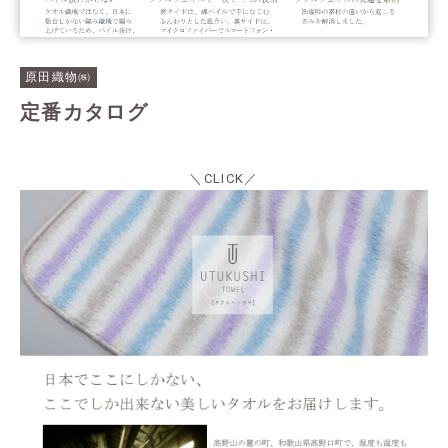
原田織物㈱
定番カタログ
＼CLICK／