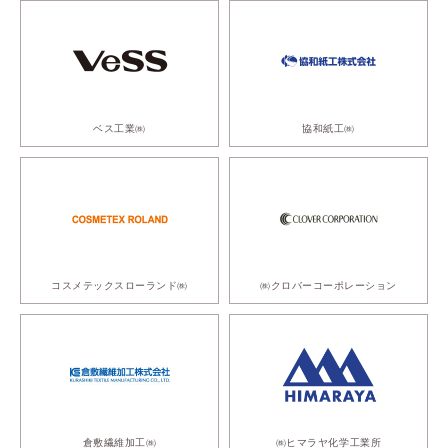
ベス工業㈱
協和紙工㈱
コスメテックスローランド㈱
㈱クロバーコーポレーション
倉敷繊維加工㈱
㈱ヒマラヤ化学工業所