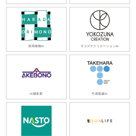
原田織物㈱
ヨコズナクリエーション㈱
㈱曙産業
竹原製罐㈱