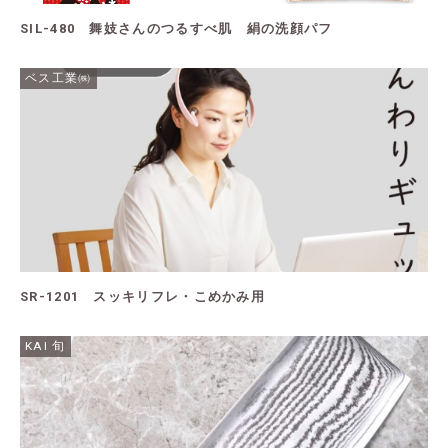
SIL-480 舞妓さんのつるすべ肌 絹の洗顔パフ
ベス工業㈱
SR-1201 スッキリフレ・こめかみ用
KAI 旬