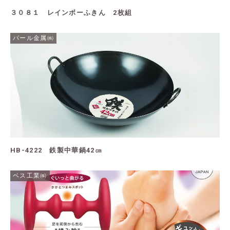
３０８１ レインボーふきん 2枚組
パール金属㈱
HB-4222 鉄製中華鍋42㎝
ベス工業㈱